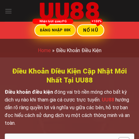
Bỏ
qua
nội
dung
NỔ HŨ
ĐĂNG NHẬP 88K
Home
»
Điều Khoản Điều Kiện
Điều Khoản Điều Kiện Cập Nhật Mới
Nhất Tại UU88
Điều khoản điều kiện
đóng vai trò nền móng cho bất kỳ
dịch vụ nào khi tham gia cá cược trực tuyến.
UU88
hướng
dẫn rõ ràng quyền lợi và nghĩa vụ giữa các bên, hỗ trợ bạn
đọc hiểu cách sử dụng dịch vụ một cách thông minh và an
toàn.