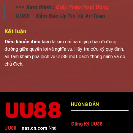
>>> Xem thêm :
Giấy Phép Hoạt Động
UU88 – Đảm Bảo Uy Tín Và An Toàn
Kết luận
Điều khoản điều kiện
là kim chỉ nam giúp bạn đi đúng
đường giữa quyền lợi và nghĩa vụ. Hãy tra cứu kỹ quy định,
an tâm khám phá dịch vụ UU88 một cách thông minh và có
chủ đích.
HƯỚNG DẪN
Đăng Ký UU88
UU88
–
nas.cn.com
Nhà