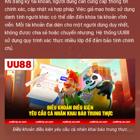
Khi đăng ký tài khoản, người dùng cần cung cấp thông tin
chính xác, cập nhật và hợp pháp. Việc giả mạo hoặc sử dụng
danh tính người khác có thể dẫn đến khóa tài khoản vĩnh
viễn. Mỗi tài khoản đại diện cho một người dùng duy nhất,
không được chia sẻ hoặc chuyển nhượng. Hệ thống UU88
sử dụng quy trình xác thực nhiều lớp để đảm bảo tính chính
chủ.
Điều khoản điều kiện yêu cầu cá nhân khai báo trung thực