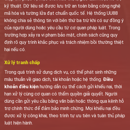
kỹ thuật. Dữ liệu sẽ được lưu trữ an toàn bằng công nghệ
mã hóa và tường lửa đạt chuẩn quốc tế. Hệ thống UU88
không chia sẻ thông tin với bên thứ ba trừ khi có sự đồng ý
của người dùng hoặc yêu cầu từ cơ quan pháp luật. Trong
trường hợp xảy ra vi phạm bảo mật, chính sách cũng quy
định rõ quy trình khắc phục và trách nhiệm bồi thường thiệt
hại nếu có.
Xử lý tranh chấp
Trong quá trình sử dụng dịch vụ, có thể phát sinh những
mâu thuẫn về giao dịch, tài khoản hoặc hệ thống.
Điều
khoản điều kiện
hướng dẫn cụ thể cách gửi khiếu nại, thời
hạn xử lý cùng cơ quan có thẩm quyền giải quyết. Người
dùng cần gửi yêu cầu bằng văn bản hoặc thông qua kênh hỗ
trợ chính thức để đảm bảo minh chứng. Mọi khiếu nại đều
được xử lý công khai, theo trình tự ưu tiên và tuân thủ pháp
luật hiện hành.