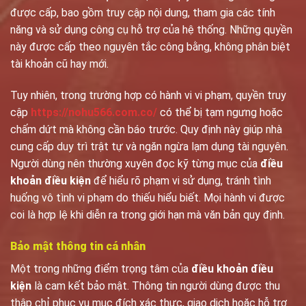
được cấp, bao gồm truy cập nội dung, tham gia các tính
năng và sử dụng công cụ hỗ trợ của hệ thống. Những quyền
này được cấp theo nguyên tắc công bằng, không phân biệt
tài khoản cũ hay mới.
Tuy nhiên, trong trường hợp có hành vi vi phạm, quyền truy
cập
https://nohu566.com.co/
có thể bị tạm ngưng hoặc
chấm dứt mà không cần báo trước. Quy định này giúp nhà
cung cấp duy trì trật tự và ngăn ngừa lạm dụng tài nguyên.
Người dùng nên thường xuyên đọc kỹ từng mục của
điều
khoản điều kiện
để hiểu rõ phạm vi sử dụng, tránh tình
huống vô tình vi phạm do thiếu hiểu biết. Mọi hành vi được
coi là hợp lệ khi diễn ra trong giới hạn mà văn bản quy định.
Bảo mật thông tin cá nhân
Một trong những điểm trọng tâm của
điều khoản điều
kiện
là cam kết bảo mật. Thông tin người dùng được thu
thập chỉ phục vụ mục đích xác thực, giao dịch hoặc hỗ trợ