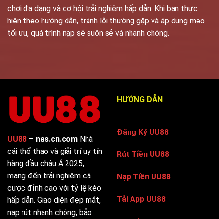
chơi đa dạng và cơ hội trải nghiệm hấp dẫn. Khi bạn thực
hiện theo hướng dẫn, tránh lỗi thường gặp và áp dụng mẹo
tối ưu, quá trình nạp sẽ suôn sẻ và nhanh chóng.
HƯỚNG DẪN
Đăng Ký UU88
UU88
–
nas.cn.com
Nhà
cái thể thao và giải trí uy tín
Rút Tiền UU88
hàng đầu châu Á 2025,
mang đến trải nghiệm cá
Nạp Tiền UU88
cược đỉnh cao với tỷ lệ kèo
Tải App UU88
hấp dẫn. Giao diện đẹp mắt,
nạp rút nhanh chóng, bảo