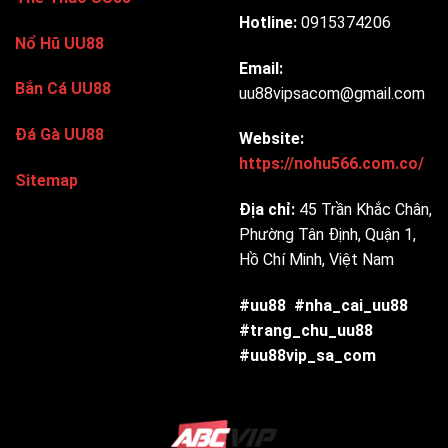
Hotline:
0915374206
Nổ Hũ UU88
Email:
Bắn Cá UU88
uu88vipsacom@gmail.com
Đá Gà UU88
Website:
https://nohu566.com.co/
Sitemap
Địa chỉ:
45 Trần Khắc Chân,
Phường Tân Định, Quận 1,
Hồ Chí Minh, Việt Nam
#uu88 #nha_cai_uu88
#trang_chu_uu88
#uu88vip_sa_com