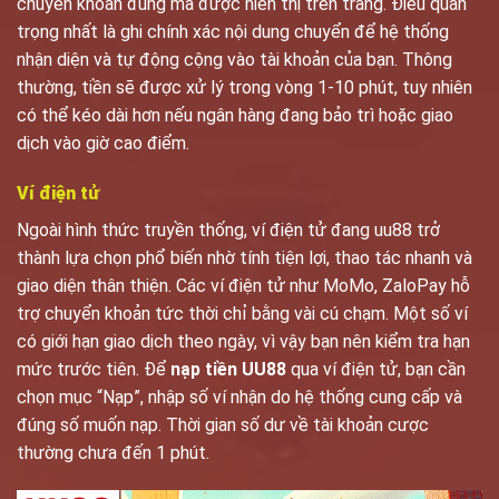
chuyển khoản đúng mã được hiển thị trên trang. Điều quan
trọng nhất là ghi chính xác nội dung chuyển để hệ thống
nhận diện và tự động cộng vào tài khoản của bạn. Thông
thường, tiền sẽ được xử lý trong vòng 1-10 phút, tuy nhiên
có thể kéo dài hơn nếu ngân hàng đang bảo trì hoặc giao
dịch vào giờ cao điểm.
Ví điện tử
Ngoài hình thức truyền thống, ví điện tử đang
uu88
trở
thành lựa chọn phổ biến nhờ tính tiện lợi, thao tác nhanh và
giao diện thân thiện. Các ví điện tử như MoMo, ZaloPay hỗ
trợ chuyển khoản tức thời chỉ bằng vài cú chạm. Một số ví
có giới hạn giao dịch theo ngày, vì vậy bạn nên kiểm tra hạn
mức trước tiên. Để
nạp tiền UU88
qua ví điện tử, bạn cần
chọn mục “Nạp”, nhập số ví nhận do hệ thống cung cấp và
đúng số muốn nạp. Thời gian số dư về tài khoản cược
thường chưa đến 1 phút.