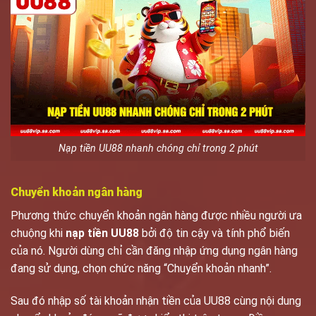
Nạp tiền UU88 nhanh chóng chỉ trong 2 phút
Chuyển khoản ngân hàng
Phương thức chuyển khoản ngân hàng được nhiều người ưa
chuộng khi
nạp tiền UU88
bởi độ tin cậy và tính phổ biến
của nó. Người dùng chỉ cần đăng nhập ứng dụng ngân hàng
đang sử dụng, chọn chức năng “Chuyển khoản nhanh”.
Sau đó nhập số tài khoản nhận tiền của UU88 cùng nội dung