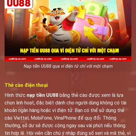
Nạp tiền UU88 qua ví điện tử chỉ với một chạm
Thẻ cào điện thoại
Hình thức
nạp tiền UU88
bằng thẻ cào được xem là lựa
chọn linh hoạt, đặc biệt dành cho người dùng không có tài
khoản ngân hàng hoặc ví điện tử. Bạn có thể sử dụng thẻ
cào Viettel, MobiFone, VinaPhone để quy đổi. Thông
thường, số dư sẽ được cộng ngay sau vài phút nếu thông
tin hợp lệ. Hội viên cần chú ý nhập đúng số seri và mã thẻ, vì