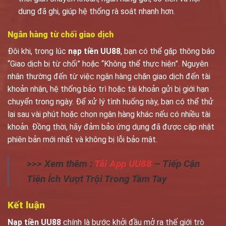
dung đã ghi, giúp hệ thống rà soát nhanh hơn.
Ngân hàng từ chối giao dịch
Đôi khi, trong lúc
nạp tiền UU88
, bạn có thể gặp thông báo
“Giao dịch bị từ chối” hoặc “Không thể thực hiện”. Nguyên
nhân thường đến từ việc ngân hàng chặn giao dịch đến tài
khoản nhận, hệ thống bảo trì hoặc tài khoản gửi bị giới hạn
chuyển trong ngày. Để xử lý tình huống này, bạn có thể thử
lại sau vài phút hoặc chọn ngân hàng khác nếu có nhiều tài
khoản. Đồng thời, hãy đảm bảo ứng dụng đã được cập nhật
phiên bản mới nhất và không bị lỗi bảo mật.
>>> Xem thêm :
Tải App UU88
– Tiếp Cận
Tiện Ích Vượt Trội Trong Tầm Tay
Kết luận
Nạp tiền UU88
chính là bước khởi đầu mở ra thế giới trò