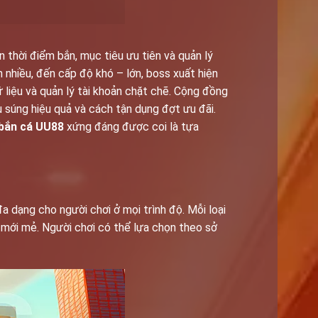
 thời điểm bắn, mục tiêu ưu tiên và quản lý
n nhiều, đến cấp độ khó – lớn, boss xuất hiện
iệu và quản lý tài khoản chặt chẽ. Cộng đồng
u súng hiệu quả và cách tận dụng đợt ưu đãi.
bắn cá UU88
xứng đáng được coi là tựa
 dạng cho người chơi ở mọi trình độ. Mỗi loại
 mới mẻ. Người chơi có thể lựa chọn theo sở