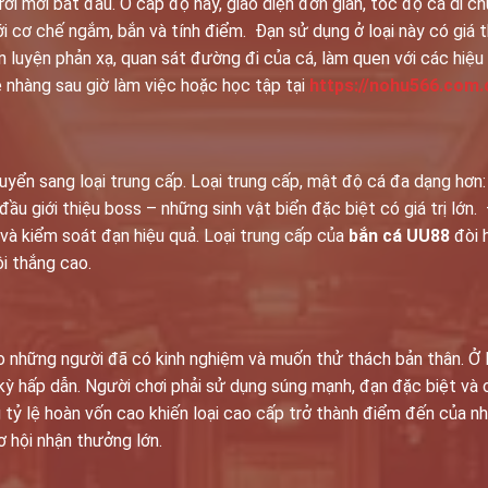
ời mới bắt đầu. Ở cấp độ này, giao diện đơn giản, tốc độ cá di c
ới cơ chế ngắm, bắn và tính điểm. Đạn sử dụng ở loại này có giá 
n luyện phản xạ, quan sát đường đi của cá, làm quen với các hiệ
ẹ nhàng sau giờ làm việc hoặc học tập tại
https://nohu566.com.
huyển sang loại trung cấp. Loại trung cấp, mật độ cá đa dạng hơn: 
u giới thiệu boss – những sinh vật biển đặc biệt có giá trị lớn.
và kiểm soát đạn hiệu quả. Loại trung cấp của
bắn cá UU88
đòi h
ội thắng cao.
o những người đã có kinh nghiệm và muốn thử thách bản thân. Ở l
kỳ hấp dẫn. Người chơi phải sử dụng súng mạnh, đạn đặc biệt và 
g tỷ lệ hoàn vốn cao khiến loại cao cấp trở thành điểm đến của 
ơ hội nhận thưởng lớn.