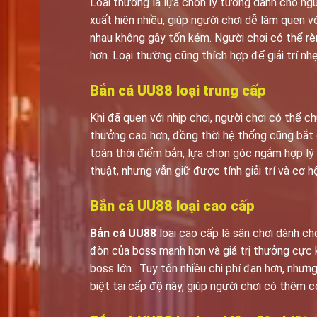
Loại thường là lựa chọn lý tưởng dành cho ngư
xuất hiện nhiều, giúp người chơi dễ làm quen v
nhau không gây tốn kém. Người chơi có thể rè
hơn. Loại thường cũng thích hợp để giải trí nh
Bắn cá UU88 loại trung cấp
Khi đã quen với nhịp chơi, người chơi có thể c
thưởng cao hơn, đồng thời hệ thống cũng bắt đầ
toán thời điểm bắn, lựa chọn góc ngắm hợp lý 
thuật, nhưng vẫn giữ được tính giải trí và cơ h
Bắn cá UU88 loại cao cấp
Bắn cá UU88
loại cao cấp là sân chơi dành ch
đòn của boss mạnh hơn và giá trị thưởng cực 
boss lớn. Tuy tốn nhiều chi phí đạn hơn, nhưn
biệt tại cấp độ này, giúp người chơi có thêm c