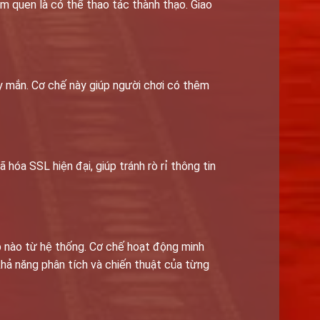
àm quen là có thể thao tác thành thạo. Giao
y mắn. Cơ chế này giúp người chơi có thêm
hóa SSL hiện đại, giúp tránh rò rỉ thông tin
p nào từ hệ thống. Cơ chế hoạt động minh
hả năng phân tích và chiến thuật của từng