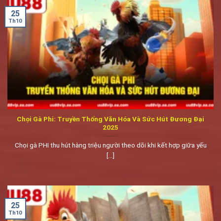
25
Th10
Chọi Gà Phi: Truyền Thống Văn Hóa Và Sức Hút Đương Đại
2025
Chọi gà PHI thu hút hàng triệu người theo dõi khi kết hợp giữa yếu
[...]
25
Th10