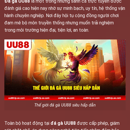
Đá gà UU88
là một trong những sảnh cá trực tuyến được
đánh giá cao hiện nay nhờ sự minh bạch, uy tín, hệ thống vận
hành chuyên nghiệp. Nơi đây hội tụ cộng đồng người chơi
đam mê bộ môn truyền thống nhưng muốn trải nghiệm
trong môi trường hiện đại, tiện lợi, an toàn.
Thế giới đá gà UU88 siêu hấp dẫn
Toàn bộ hoạt động tại
đá gà UU88
được cấp phép, giám