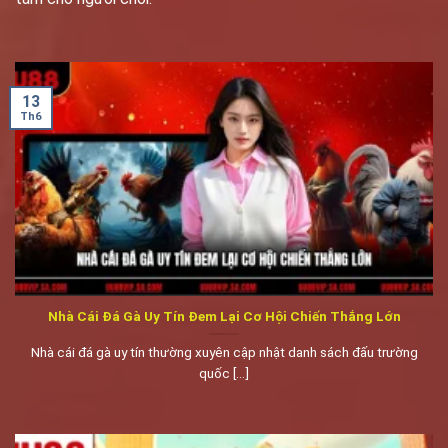
13
Th6
Nhà Cái Đá Gà Uy Tín Đem Lại Cơ Hội Chiến Thắng Lớn
Nhà cái đá gà uy tín thường xuyên cập nhật danh sách đấu trường
quốc [...]