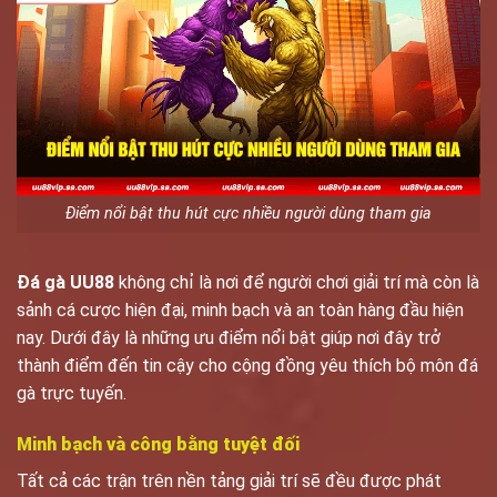
Điểm nổi bật thu hút cực nhiều người dùng tham gia
Đá gà UU88
không chỉ là nơi để người chơi giải trí mà còn là
sảnh cá cược hiện đại, minh bạch và an toàn hàng đầu hiện
nay. Dưới đây là những ưu điểm nổi bật giúp nơi đây trở
thành điểm đến tin cậy cho cộng đồng yêu thích bộ môn đá
gà trực tuyến.
Minh bạch và công bằng tuyệt đối
Tất cả các trận trên nền tảng giải trí sẽ đều được phát