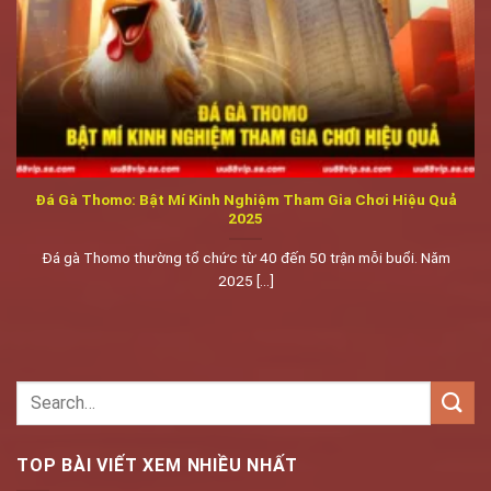
Đá Gà Thomo: Bật Mí Kinh Nghiệm Tham Gia Chơi Hiệu Quả
2025
Đá gà Thomo thường tổ chức từ 40 đến 50 trận mỗi buổi. Năm
2025 [...]
TOP BÀI VIẾT XEM NHIỀU NHẤT