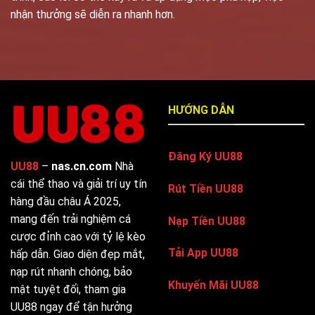
nhận thưởng sẽ diễn ra nhanh hơn.
HƯỚNG DẪN
Đăng Ký UU88
UU88
–
nas.cn.com
Nhà
cái thể thao và giải trí uy tín
Rút Tiền UU88
hàng đầu châu Á 2025,
mang đến trải nghiệm cá
Nạp Tiền UU88
cược đỉnh cao với tỷ lệ kèo
Tải App UU88
hấp dẫn. Giao diện đẹp mắt,
nạp rút nhanh chóng, bảo
Khuyến Mãi UU88
mật tuyệt đối, tham gia
UU88 ngay để tận hưởng