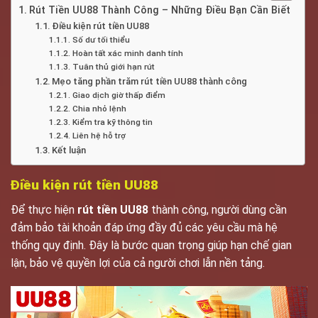
Rút Tiền UU88 Thành Công – Những Điều Bạn Cần Biết
Điều kiện rút tiền UU88
Số dư tối thiểu
Hoàn tất xác minh danh tính
Tuân thủ giới hạn rút
Mẹo tăng phần trăm rút tiền UU88 thành công
Giao dịch giờ thấp điểm
Chia nhỏ lệnh
Kiểm tra kỹ thông tin
Liên hệ hỗ trợ
Kết luận
Điều kiện rút tiền UU88
Để thực hiện
rút tiền UU88
thành công, người dùng cần
đảm bảo tài khoản đáp ứng đầy đủ các yêu cầu mà hệ
thống quy định. Đây là bước quan trọng giúp hạn chế gian
lận, bảo vệ quyền lợi của cả người chơi lẫn nền tảng.