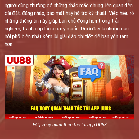
người dùng thường có những thắc mắc chung liên quan đến
cài đặt, đăng nhập, bảo mật hay hỗ trợ kỹ thuật. Việc hiểu rõ
những thông tin này giúp bạn chủ động hơn trong trải
nghiệm, tránh gặp lỗi ngoài ý muốn. Dưới đây là những câu
hỏi phổ biến nhất kèm lời giải đáp chi tiết để bạn yên tâm
hơn.
FAQ xoay quan thao tác tải app UU88