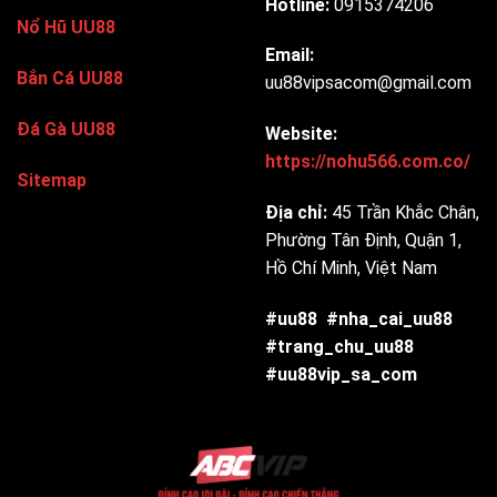
Hotline:
0915374206
Nổ Hũ UU88
Email:
Bắn Cá UU88
uu88vipsacom@gmail.com
Đá Gà UU88
Website:
https://nohu566.com.co/
Sitemap
Địa chỉ:
45 Trần Khắc Chân,
Phường Tân Định, Quận 1,
Hồ Chí Minh, Việt Nam
#uu88 #nha_cai_uu88
#trang_chu_uu88
#uu88vip_sa_com