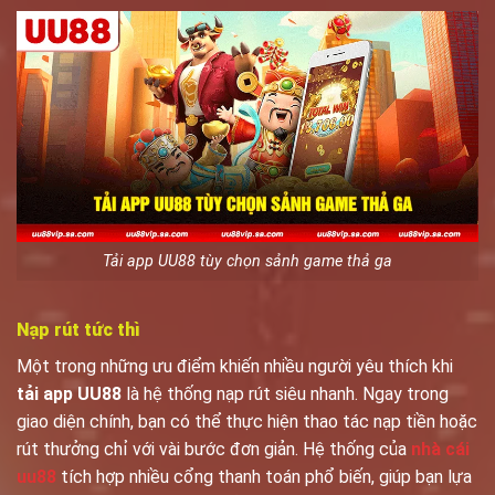
Tải app UU88 tùy chọn sảnh game thả ga
Nạp rút tức thì
Một trong những ưu điểm khiến nhiều người yêu thích khi
tải app UU88
là hệ thống nạp rút siêu nhanh. Ngay trong
giao diện chính, bạn có thể thực hiện thao tác nạp tiền hoặc
rút thưởng chỉ với vài bước đơn giản. Hệ thống của
nhà cái
uu88
tích hợp nhiều cổng thanh toán phổ biến, giúp bạn lựa