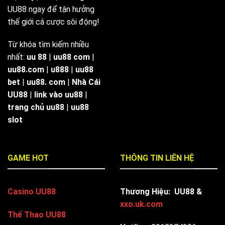
UU88 ngay để tận hưởng
thế giới cá cược sôi động!
Từ khóa tìm kiếm nhiều
nhất:
uu 88
|
uu88 com
|
uu88.com
|
u888
|
uu88
bet
|
uu88. com
|
Nhà Cái
UU88
|
link vào uu88
|
trang chủ uu88
|
uu88
slot
GAME HOT
THÔNG TIN LIÊN HỆ
Casino UU88
Thương Hiệu:
UU88
&
xxo.uk.com
Thể Thao UU88