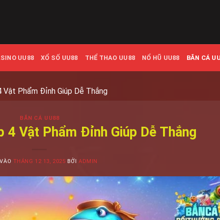
SINO UU88
XỔ SỐ UU88
THỂ THAO UU88
NỔ HŨ UU88
BẮN CÁ U
4 Vật Phẩm Đỉnh Giúp Dễ Thắng
BẮN CÁ UU88
p 4 Vật Phẩm Đỉnh Giúp Dễ Thắng
 VÀO
THÁNG 12 13, 2025
BỞI
ADMIN