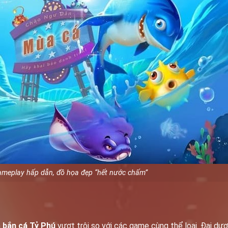
ameplay hấp dẫn, đồ họa đẹp “hết nước chấm”
n
bắn cá Tỷ Phú
vượt trội so với các game cùng thể loại. Đại dư