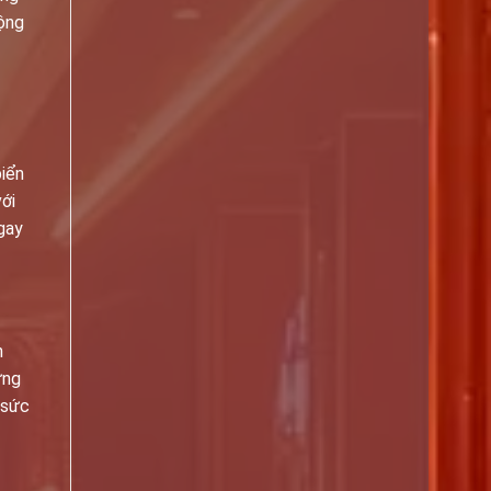
động
biển
với
ngay
n
ưng
 sức