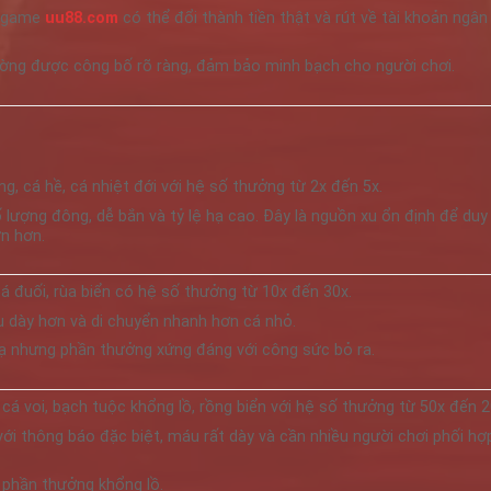
g game
uu88.com
có thể đổi thành tiền thật và rút về tài khoản ngân
ường được công bố rõ ràng, đảm bảo minh bạch cho người chơi.
g, cá hề, cá nhiệt đới với hệ số thưởng từ 2x đến 5x.
ố lượng đông, dễ bắn và tỷ lệ hạ cao. Đây là nguồn xu ổn định để duy 
ớn hơn.
á đuối, rùa biển có hệ số thưởng từ 10x đến 30x.
u dày hơn và di chuyển nhanh hơn cá nhỏ.
ạ nhưng phần thưởng xứng đáng với công sức bỏ ra.
á voi, bạch tuộc khổng lồ, rồng biển với hệ số thưởng từ 50x đến 2
với thông báo đặc biệt, máu rất dày và cần nhiều người chơi phối hợ
phần thưởng khổng lồ.