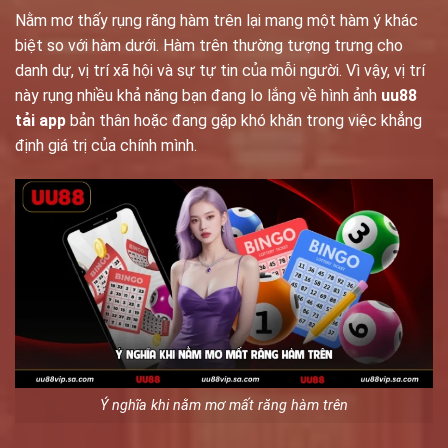
Nằm mơ thấy rụng răng hàm trên lại mang một hàm ý khác
biệt so với hàm dưới. Hàm trên thường tượng trưng cho
danh dự, vị trí xã hội và sự tự tin của mỗi người. Vì vậy, vị trí
này rụng nhiều khả năng bạn đang lo lắng về hình ảnh
uu88
tải app
bản thân hoặc đang gặp khó khăn trong việc khẳng
định giá trị của chính mình.
Ý nghĩa khi nằm mơ mất răng hàm trên