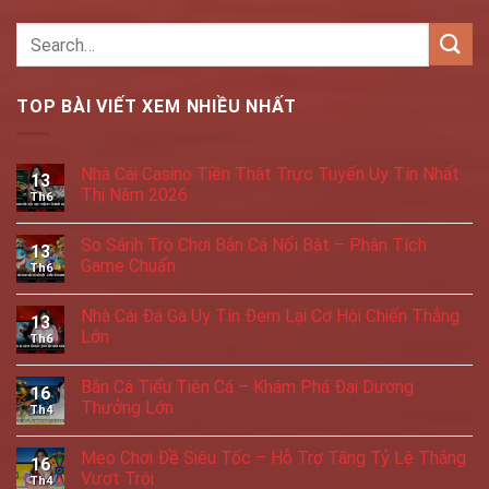
TOP BÀI VIẾT XEM NHIỀU NHẤT
Nhà Cái Casino Tiền Thật Trực Tuyến Uy Tín Nhất
13
Thị Năm 2026
Th6
So Sánh Trò Chơi Bắn Cá Nổi Bật – Phân Tích
13
Game Chuẩn
Th6
Nhà Cái Đá Gà Uy Tín Đem Lại Cơ Hội Chiến Thắng
13
Lớn
Th6
Bắn Cá Tiểu Tiên Cá – Khám Phá Đại Dương
16
Thưởng Lớn
Th4
Mẹo Chơi Đề Siêu Tốc – Hỗ Trợ Tăng Tỷ Lệ Thắng
16
Vượt Trội
Th4