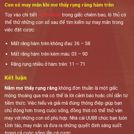
Con số may mắn khi mơ thấy rụng răng hàm trên
Tùy vào chi tiết
uu88 best
trong giấc chiêm bao, lô thủ có
thể thử những con số sau để tìm kiếm sự may mắn trong
việc đặt cược:
Mất răng hàm trên không đau: 36 – 58
Mất răng hàm trên kèm máu: 03 – 90
Răng rụng nhiều ở hàm trên: 11 – 71
Kết luận
Nằm mơ thấy rụng răng
không đơn thuần là một giấc
mộng thoáng qua mà có thể là lời cảnh báo hoặc chỉ dẫn từ
tiềm thức. Việc hiểu và giải mã đúng thông điệp giúp bạn
chủ động hơn trong cuộc sống, đồng thời có thể thử vận
may với những con số phù hợp. Nhà cái UU88 chúc bạn luôn
tỉnh táo, may mắn và đưa ra những quyết định sáng suốt
trong cả cuộc sống lẫn cá cược.