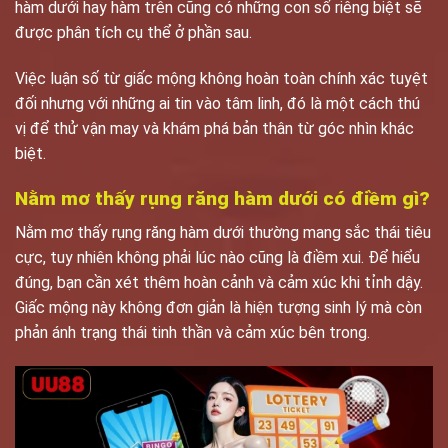
hàm dưới hay hàm trên cũng có những con số riêng biệt sẽ
được phân tích cụ thể ở phần sau.
Việc luận số từ giấc mộng không hoàn toàn chính xác tuyệt
đối nhưng với những ai tin vào tâm linh, đó là một cách thú
vị để thử vận may và khám phá bản thân từ góc nhìn khác
biệt.
Nằm mơ thấy rụng răng hàm dưới có điềm gì?
Nằm mơ thấy rụng răng hàm dưới thường mang sắc thái tiêu
cực, tuy nhiên không phải lúc nào cũng là điềm xui. Để hiểu
đúng, bạn cần xét thêm hoàn cảnh và cảm xúc khi tỉnh dậy.
Giấc mộng này không đơn giản là hiện tượng sinh lý mà còn
phản ánh trạng thái tinh thần và cảm xúc bên trong.