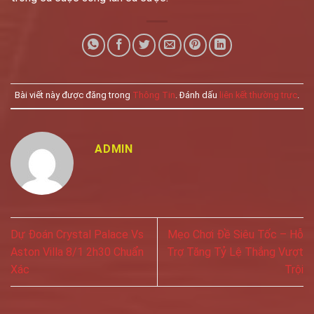
Bài viết này được đăng trong
Thông Tin
. Đánh dấu
liên kết thường trực
.
ADMIN
Dự Đoán Crystal Palace Vs
Mẹo Chơi Đề Siêu Tốc – Hỗ
Aston Villa 8/1 2h30 Chuẩn
Trợ Tăng Tỷ Lệ Thắng Vượt
Xác
Trội