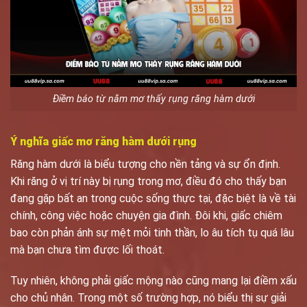
Điềm báo từ nằm mơ thấy rụng răng hàm dưới
Ý nghĩa giấc mơ răng hàm dưới rụng
Răng hàm dưới là biểu tượng cho nền tảng và sự ổn định.
Khi răng ở vị trí này bị rụng trong mơ, điều đó cho thấy bạn
đang gặp bất an trong cuộc sống thực tại, đặc biệt là về tài
chính, công việc hoặc chuyện gia đình. Đôi khi, giấc chiêm
bao còn phản ánh sự mệt mỏi tinh thần, lo âu tích tụ quá lâu
mà bạn chưa tìm được lối thoát.
Tuy nhiên, không phải giấc mộng nào cũng mang lại điềm xấu
cho chủ nhân. Trong một số trường hợp, nó biểu thị sự giải