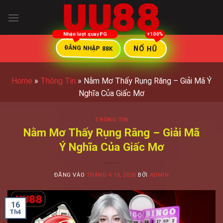
Bỏ
qua
nội
dung
NỔ HŨ
ĐĂNG NHẬP 88K
Home
»
Thông Tin
»
Nằm Mơ Thấy Rụng Răng – Giải Mã Ý
Nghĩa Của Giấc Mơ
THÔNG TIN
Nằm Mơ Thấy Rụng Răng – Giải Mã
Ý Nghĩa Của Giấc Mơ
ĐĂNG VÀO
THÁNG 4 16, 2026
BỞI
ADMIN
16
Th4