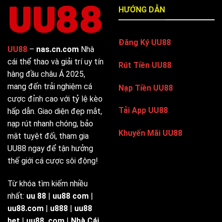
HƯỚNG DẪN
Đăng Ký UU88
UU88
–
nas.cn.com
Nhà
cái thể thao và giải trí uy tín
Rút Tiền UU88
hàng đầu châu Á 2025,
mang đến trải nghiệm cá
Nạp Tiền UU88
cược đỉnh cao với tỷ lệ kèo
Tải App UU88
hấp dẫn. Giao diện đẹp mắt,
nạp rút nhanh chóng, bảo
Khuyến Mãi UU88
mật tuyệt đối, tham gia
UU88 ngay để tận hưởng
thế giới cá cược sôi động!
Từ khóa tìm kiếm nhiều
nhất:
uu 88
|
uu88 com
|
uu88.com
|
u888
|
uu88
bet
|
uu88. com
|
Nhà Cái