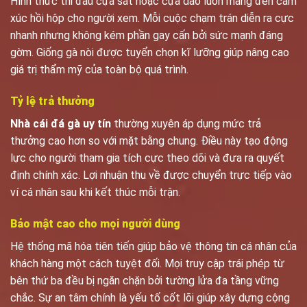
Hình thức thi đấu cựa sắt hoặc cựa dao luôn mang đến cảm
xúc hồi hộp cho người xem. Mỗi cuộc chạm trán diễn ra cực
nhanh nhưng không kém phần gay cấn bởi sức mạnh đáng
gờm. Giống gà nòi được tuyển chọn kĩ lưỡng giúp nâng cao
giá trị thẩm mỹ của toàn bộ quá trình.
Tỷ lệ trả thưởng
Nhà cái đá gà uy tín
thường xuyên áp dụng mức trả
thưởng cao hơn so với mặt bằng chung. Điều này tạo động
lực cho người tham gia tích cực theo dõi và đưa ra quyết
định chính xác. Lợi nhuận thu về được chuyển trực tiếp vào
ví cá nhân sau khi kết thúc mỗi trận.
Bảo mật cao cho mọi người dùng
Hệ thống mã hóa tiên tiến giúp bảo vệ thông tin cá nhân của
khách hàng một cách tuyệt đối. Mọi truy cập trái phép từ
bên thứ ba đều bị ngăn chặn bởi tường lửa đa tầng vững
chắc. Sự an tâm chính là yếu tố cốt lõi giúp xây dựng cộng