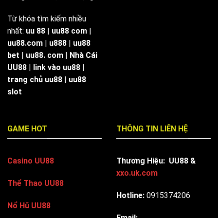
Từ khóa tìm kiếm nhiều
nhất:
uu 88
|
uu88 com
|
uu88.com
|
u888
|
uu88
bet
|
uu88. com
|
Nhà Cái
UU88
|
link vào uu88
|
trang chủ uu88
|
uu88
slot
GAME HOT
THÔNG TIN LIÊN HỆ
Casino UU88
Thương Hiệu:
UU88
&
xxo.uk.com
Thể Thao UU88
Hotline:
0915374206
Nổ Hũ UU88
Email: