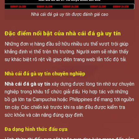
Nhà cái đá gà uy tín được đánh giá cao
Đặc điểm nổi bật của nhà cái đá gà uy tín
Những đơn vị hàng đầu sở hữu nhiều ưu thế vượt trội giúp
khẳng định vị thế trên thị trường. Người xem sẽ nhận thấy
sự khác biệt rõ rệt về giao diện trang web lẫn tốc độ tải.
Nhà cái đá gà uy tín chuyên nghiệp
Nhà cái đá gà uy tín
xây dựng được lòng tin nhờ sự chuyên
nghiệp trong khâu tổ chức giải đấu. Họ hợp tác với những
bồ gà lớn tại Campuchia hoặc Philippines để mang tới nguồn
tin cậy. Các chiến kê trước khi ra sân đều được kiểm tra
sức khỏe và cân nặng đúng quy định.
Đa dạng hình thức đấu cựa