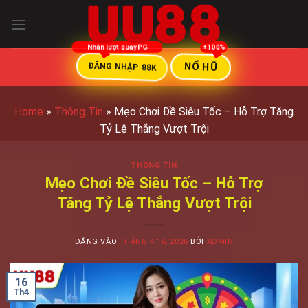
Bỏ
qua
nội
dung
NỔ HŨ
ĐĂNG NHẬP 88K
Home
»
Thông Tin
»
Mẹo Chơi Đề Siêu Tốc – Hỗ Trợ Tăng
Tỷ Lệ Thắng Vượt Trội
THÔNG TIN
Mẹo Chơi Đề Siêu Tốc – Hỗ Trợ
Tăng Tỷ Lệ Thắng Vượt Trội
ĐĂNG VÀO
THÁNG 4 16, 2026
BỞI
ADMIN
16
Th4