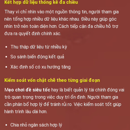
Kết hợp dữ liệu thống kê đa chiều
Thay vì chỉ nhìn vào một nguồn thông tin, người tham gia
nên tổng hợp nhiều dữ liệu khác nhau. Điều này giúp góc
nhìn trở nên toàn diện hơn. Cách tiếp cận đa chiều hỗ trợ
đưa ra quyết định chính xác.
Thu thập dữ liệu từ nhiều kỳ
So sánh biến động kết quả
Xác định số có xu hướng tăng
Kiểm soát vốn chặt chẽ theo từng giai đoạn
M
ẹo chơi đề siêu tốc
hay là biết quản lý
tài chính đóng vai
trò quan trọng trong việc duy trì ổn định. Người tham gia
cần phân bổ hợp lý để tránh rủi ro. Việc kiểm soát tốt giúp
hành trình lâu dài hơn.
Chia nhỏ ngân sách hợp lý