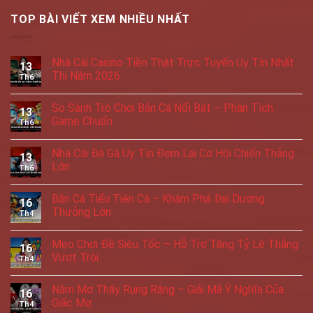
TOP BÀI VIẾT XEM NHIỀU NHẤT
Nhà Cái Casino Tiền Thật Trực Tuyến Uy Tín Nhất
13
Thị Năm 2026
Th6
So Sánh Trò Chơi Bắn Cá Nổi Bật – Phân Tích
13
Game Chuẩn
Th6
Nhà Cái Đá Gà Uy Tín Đem Lại Cơ Hội Chiến Thắng
13
Lớn
Th6
Bắn Cá Tiểu Tiên Cá – Khám Phá Đại Dương
16
Thưởng Lớn
Th4
Mẹo Chơi Đề Siêu Tốc – Hỗ Trợ Tăng Tỷ Lệ Thắng
16
Vượt Trội
Th4
Nằm Mơ Thấy Rụng Răng – Giải Mã Ý Nghĩa Của
16
Giấc Mơ
Th4