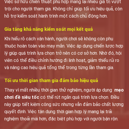
Việc sở hữu chiến thuật phù hợp mang lại nhiều giá trị vượt
trội cho người tham gia. Không chỉ giúp tối ưu hiệu quả, còn
hỗ trợ kiểm soát hành trình một cách chủ động hơn.
Gia tăng khả năng kiểm soát mọi kết quả
Khi hiểu rõ cách vận hành, người chơi sẽ không còn phụ
thuộc hoàn toàn vào may mắn. Việc áp dụng chiến lược hợp
lý giúp quá trình lựa chọn trở nên có cơ sở hơn. Nhờ đó, hội
viên có thể điều chỉnh hướng đi linh hoạt, giảm thiểu rủi ro
và nâng cao hiệu quả tổng thể trong từng lần tham gia.
Tối ưu thời gian tham gia đảm bảo hiệu quả
Thay vì mất nhiều thời gian thử nghiệm, người áp dụng
mẹo
chơi đề siêu tốc
có thể rút ngắn quá trình lựa chọn. Điều
này giúp tiết kiệm công sức nhưng vẫn đảm bảo chất lượng
quyết định. Việc tận dụng thời gian hợp lý mang lại trải
nghiệm thoải mái hơn, đặc biệt phù hợp với người bận rộn.