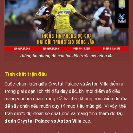
Thông tin phong độ của hai đội trước giờ bóng lăn
Tính chất trận đấu
Cuộc chạm trán giữa Crystal Palace và Aston Villa diễn ra
trong giai đoạn lịch thi đấu dày đặc, khi mỗi điểm số đều
mang ý nghĩa quan trọng. Cả hai đều không còn nhiều dư địa
để sẩy chân nếu muốn duy trì mục tiêu mùa giải. Vì vậy, thế
trận được dự đoán sẽ chặt chẽ và mang tính thăm dò
Dự
đoán Crystal Palace vs Aston Villa
cao.