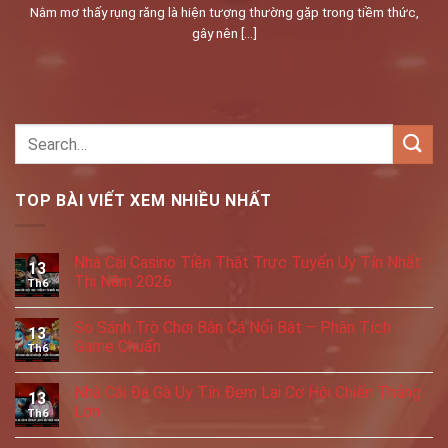
Nằm mơ thấy rụng răng là hiện tượng thường gặp trong tiềm thức,
gây nên [...]
TOP BÀI VIẾT XEM NHIỀU NHẤT
Nhà Cái Casino Tiền Thật Trực Tuyến Uy Tín Nhất
13
Thị Năm 2026
Th6
So Sánh Trò Chơi Bắn Cá Nổi Bật – Phân Tích
13
Game Chuẩn
Th6
Nhà Cái Đá Gà Uy Tín Đem Lại Cơ Hội Chiến Thắng
13
Lớn
Th6