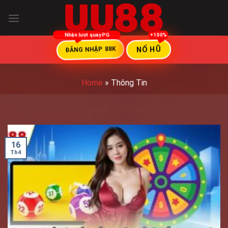
Bỏ
qua
nội
dung
NỔ HŨ
ĐĂNG NHẬP 88K
Home
»
Thông Tin
16
Th4