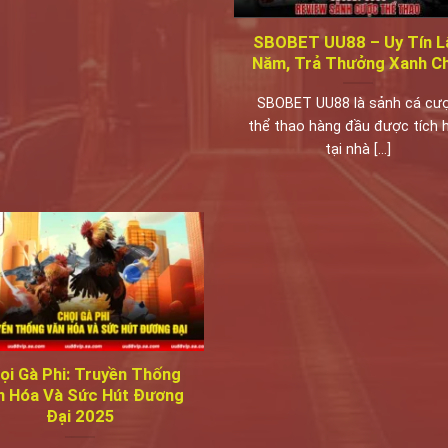
SBOBET UU88 – Uy Tín L
Năm, Trả Thưởng Xanh Ch
SBOBET UU88 là sảnh cá cư
thể thao hàng đầu được tích 
tại nhà [...]
ọi Gà Phi: Truyền Thống
n Hóa Và Sức Hút Đương
Đại 2025