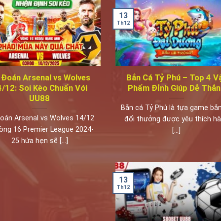
13
Th12
 Đoán Arsenal vs Wolves
Bắn Cá Tỷ Phú – Top 4 V
/12: Soi Kèo Chuẩn Với
Phẩm Đỉnh Giúp Dễ Thắ
UU88
Bắn cá Tỷ Phú là tựa game bắ
oán Arsenal vs Wolves 14/12
đổi thưởng được yêu thích h
vòng 16 Premier League 2024-
[...]
25 hứa hẹn sẽ [...]
13
Th12