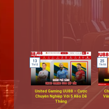
13
25
Th12
Th10
United Gaming UU88 – Cược
Ch
Chuyên Nghiệp Với 5 Kèo Dễ
Vă
Thắng