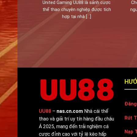
United Gaming UU88 là sảnh cược
Ch
thể thao chuyên nghiệp được tích
ngư
hợp tại nhà [...]
HƯỚ
Đăng
UU88
–
nas.cn.com
Nhà cái thể
Rút 
thao và giải trí uy tín hàng đầu châu
Á 2025, mang đến trải nghiệm cá
Nạp 
cược đỉnh cao với tỷ lệ kèo hấp