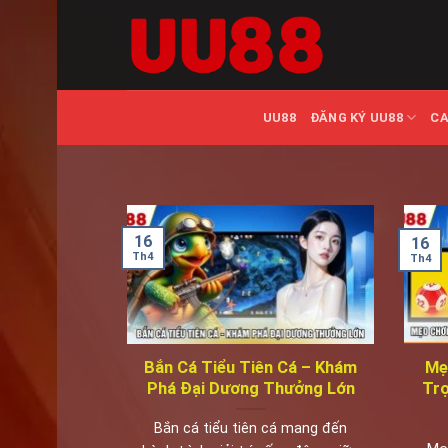
Bỏ
qua
nội
dung
UU88
ĐĂNG KÝ UU88
CA
16
16
Th4
Th4
Bắn Cá Tiểu Tiên Cá – Khám
Mẹ
Phá Đại Dương Thưởng Lớn
Trợ
Bắn cá tiểu tiên cá mang đến