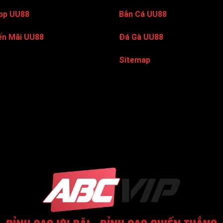
App UU88
Bắn Cá UU88
ến Mãi UU88
Đá Gà UU88
Sitemap