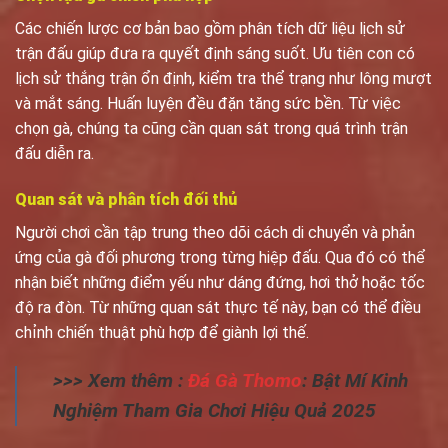
Các chiến lược cơ bản bao gồm phân tích dữ liệu lịch sử
trận đấu giúp đưa ra quyết định sáng suốt. Ưu tiên con có
lịch sử thắng trận ổn định, kiểm tra thể trạng như lông mượt
và mắt sáng. Huấn luyện đều đặn tăng sức bền. Từ việc
chọn gà, chúng ta cũng cần quan sát trong quá trình trận
đấu diễn ra.
Quan sát và phân tích đối thủ
Người chơi cần tập trung theo dõi cách di chuyển và phản
ứng của gà đối phương trong từng hiệp đấu. Qua đó có thể
nhận biết những điểm yếu như dáng đứng, hơi thở hoặc tốc
độ ra đòn. Từ những quan sát thực tế này, bạn có thể điều
chỉnh chiến thuật phù hợp để giành lợi thế.
>>> Xem thêm :
Đá Gà Thomo
: Bật Mí Kinh
Nghiệm Tham Gia Chơi Hiệu Quả 2025