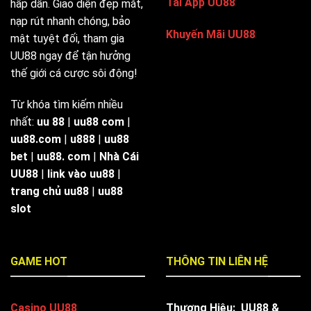
Tải App UU88
hấp dẫn. Giao diện đẹp mắt,
nạp rút nhanh chóng, bảo
Khuyến Mãi UU88
mật tuyệt đối, tham gia
UU88 ngay để tận hưởng
thế giới cá cược sôi động!
Từ khóa tìm kiếm nhiều
nhất:
uu 88
|
uu88 com
|
uu88.com
|
u888
|
uu88
bet
|
uu88. com
|
Nhà Cái
UU88
|
link vào uu88
|
trang chủ uu88
|
uu88
slot
GAME HOT
THÔNG TIN LIÊN HỆ
Casino UU88
Thương Hiệu:
UU88
&