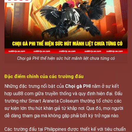
Chọi gà PHI thể hiện sức hút mãnh liệt chưa từng có
Đặc điểm chính của các trường đấu
Những đặc trưng nổi bật của
Chọi gà PHI
nằm ở sự kết
hợp
uu88 com
giữa truyền thống và quy định hiện đại. Đấu
trường như Smart Araneta Coliseum thường tổ chức các
sự kiện lớn thu hút khán giả từ khắp nơi. Qua đó, mọi người
dễ dàng tham gia mà không gặp phải bất kỳ trở ngại nào.
Các trường đấu tại Philippines được thiết kế với tiêu chuẩn