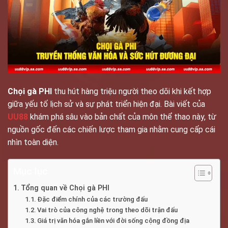
Chọi gà PHI
thu hút hàng triệu người theo dõi khi kết hợp
giữa yếu tố lịch sử và sự phát triển hiện đại. Bài viết của
UU88
khám phá sâu vào bản chất của môn thể thao này, từ
nguồn gốc đến các chiến lược tham gia nhằm cung cấp cái
nhìn toàn diện.
Mục lục
Tổng quan về Chọi gà PHI
Đặc điểm chính của các trường đấu
Vai trò của công nghệ trong theo dõi trận đấu
Giá trị văn hóa gắn liền với đời sống cộng đồng địa