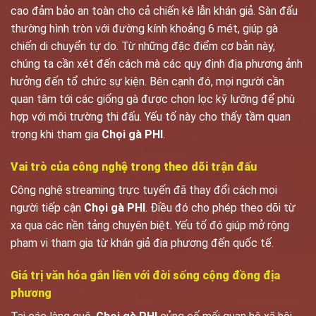
cao đảm bảo an toàn cho cả chiến kê lẫn khán giả. Sàn đấu
thường hình tròn với đường kính khoảng 6 mét, giúp gà
chiến di chuyển tự do. Từ những đặc điểm cơ bản này,
chúng ta cần xét đến cách mà các quy định địa phương ảnh
hưởng đến tổ chức sự kiện. Bên cạnh đó, mọi người cần
quan tâm tới các giống gà được chọn lọc kỹ lưỡng để phù
hợp với môi trường thi đấu. Yếu tố này cho thấy tầm quan
trọng khi tham gia
Chọi gà PHI
.
Vai trò của công nghệ trong theo dõi trận đấu
Công nghệ streaming trực tuyến đã thay đổi cách mọi
người tiếp cận
Chọi gà PHI
. Điều đó cho phép theo dõi từ
xa qua các nền tảng chuyên biệt. Yếu tố đó giúp mở rộng
phạm vi tham gia từ khán giả địa phương đến quốc tế.
Giá trị văn hóa gắn liền với đời sống cộng đồng địa
phương