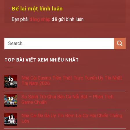
Để lại một bình luận
Bạn phải
đăng nhập
để gửi bình luận.
TOP BÀI VIẾT XEM NHIỀU NHẤT
Nhà Cái Casino Tiền Thật Trực Tuyến Uy Tín Nhất
13
Thị Năm 2026
Th6
So Sánh Trò Chơi Bắn Cá Nổi Bật – Phân Tích
13
Game Chuẩn
Th6
Nhà Cái Đá Gà Uy Tín Đem Lại Cơ Hội Chiến Thắng
13
Lớn
Th6