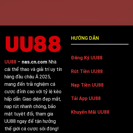
HƯỚNG DẪN
Đăng Ký UU88
UU88
–
nas.cn.com
Nhà
cái thể thao và giải trí uy tín
Rút Tiền UU88
hàng đầu châu Á 2025,
mang đến trải nghiệm cá
Nạp Tiền UU88
cược đỉnh cao với tỷ lệ kèo
Tải App UU88
hấp dẫn. Giao diện đẹp mắt,
nạp rút nhanh chóng, bảo
Khuyến Mãi UU88
mật tuyệt đối, tham gia
UU88 ngay để tận hưởng
thế giới cá cược sôi động!