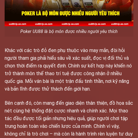
Poker UU88 là bộ môn được nhiều người yêu thích
Khác với các trò đỏ đen phụ thuộc vào may mắn, đòi hỏi
người tham gia phải hiểu sâu về xác suất, đọc vị đối thủ và
chọn thời điểm ra quyết định. Chính sự kết hợp này khiến nó
trở thành môn thể thao trí tuệ được công nhận ở nhiều
quốc gia. Mỗi ván bài là một trận đấu tinh thần, nơi kỹ năng
và bản lĩnh được thử thách đến giới hạn.
Bên cạnh đó, còn mang đến giao diện thân thiện, đồ họa sắc
nét cùng hệ thống đặt cược nhanh và chính xác. Mọi thao
tác đều được tối giản nhưng hiệu quả, giúp người chơi tập
trung hoàn toàn vào chiến lược của mình. Chính vì vậy,
không chỉ là trò chơi – mà còn là hành trình rèn luyện tư duy