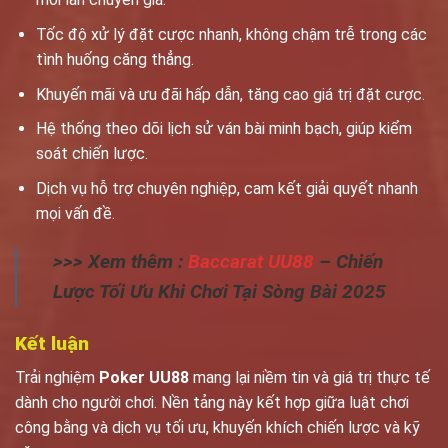
Tốc độ xử lý đặt cược nhanh, không chậm trễ trong các
tình huống căng thẳng.
Khuyến mãi và ưu đãi hấp dẫn, tăng cao giá trị đặt cược.
Hệ thống theo dõi lịch sử ván bài minh bạch, giúp kiểm
soát chiến lược.
Dịch vụ hỗ trợ chuyên nghiệp, cam kết giải quyết nhanh
mọi vấn đề.
>>> Xem thêm :
Baccarat UU88
– Chiến
Lược Tối Ưu Khi Chơi Tại Sòng Bài 2025
Kết luận
Trải nghiệm
Poker UU88
mang lại niềm tin và giá trị thực tế
dành cho người chơi. Nền tảng này kết hợp giữa luật chơi
công bằng và dịch vụ tối ưu, khuyến khích chiến lược và kỹ